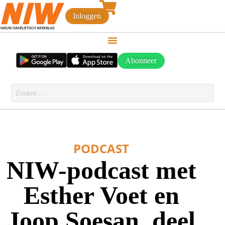
Inloggen
Abonneer
PODCAST
NIW-podcast met
Esther Voet en
Joop Soesan, deel