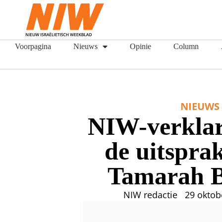
Voorpagina
Nieuws
Opinie
Column
NIEUWS
NIW-verklar
de uitspra
Tamarah 
NIW redactie
29 oktob