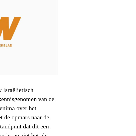
 Israëlietisch
 kennisgenomen van de
enima over het
et de opmars naar de
tandpunt dat dit een
 is, en ziet het als