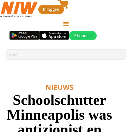
Inloggen
Abonneer
NIEUWS
Schoolschutter
Minneapolis was
antizionist en