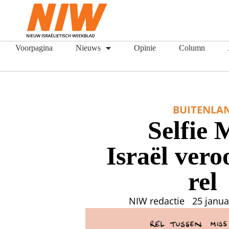
Voorpagina
Nieuws
Opinie
Column
BUITENLA
Selfie 
Israël vero
rel
NIW redactie
25 janua