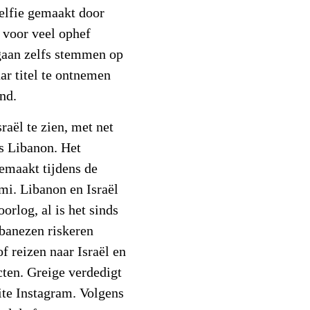
elfie gemaakt door
 voor veel ophef
gaan zelfs stemmen op
ar titel te ontnemen
nd.
raël te zien, met net
s Libanon. Het
emaakt tijdens de
mi. Libanon en Israël
oorlog, al is het sinds
ibanezen riskeren
of reizen naar Israël en
cten. Greige verdedigt
site Instagram. Volgens