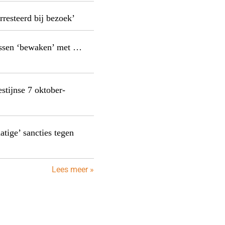
resteerd bij bezoek’
nissen ‘bewaken’ met …
estijnse 7 oktober-
ige’ sancties tegen
Lees meer »