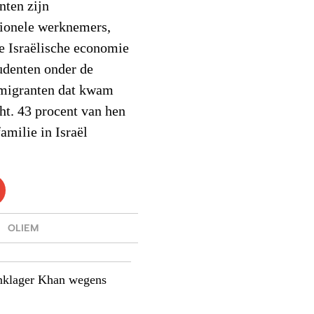
nten zijn
sionele werknemers,
de Israëlische economie
udenten onder de
mmigranten dat kwam
cht. 43 procent van hen
familie in Israël
,
OLIEM
aanklager Khan wegens