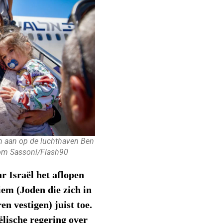
n aan op de luchthaven Ben
lom Sassoni/Flash90
r Israël het aflopen
iem (Joden die zich in
n vestigen) juist toe.
aëlische regering over