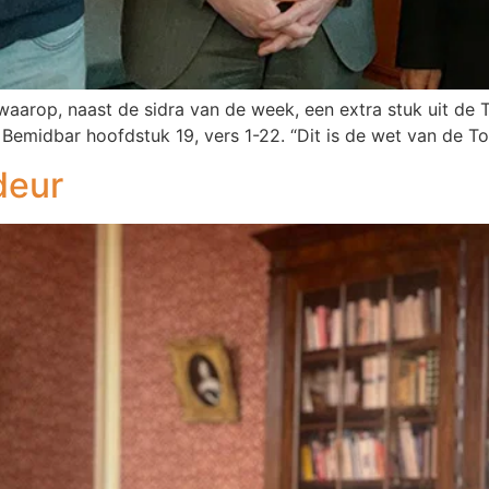
 waarop, naast de sidra van de week, een extra stuk uit de
k, Bemidbar hoofdstuk 19, vers 1-22. “Dit is de wet van de T
deur