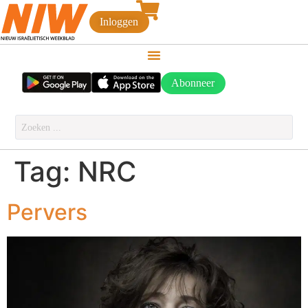
Inloggen
Abonneer
Tag:
NRC
Pervers