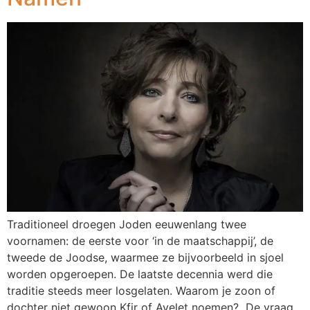
Traditioneel droegen Joden eeuwenlang twee
voornamen: de eerste voor ‘in de maatschappij’, de
tweede de Joodse, waarmee ze bijvoorbeeld in sjoel
worden opgeroepen. De laatste decennia werd die
traditie steeds meer losgelaten. Waarom je zoon of
dochter niet gewoon Kfir of Ayelet noemen? De vraag