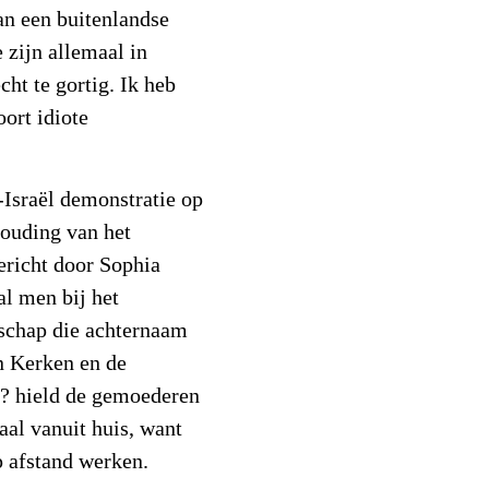
an een buitenlandse
 zijn allemaal in
ht te gortig. Ik heb
ort idiote
-Israël demonstratie op
ouding van het
ericht door Sophia
l men bij het
schap die achternaam
n Kerken en de
et? hield de gemoederen
aal vanuit huis, want
p afstand werken.