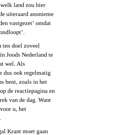
 welk land zou hier
 de uiteraard anonieme
rden vastgezet’ omdat
rondloopt’.
h ten doel zoveel
in Joods Nederland te
at wel. Als
je dus ook regelmatig
s bent, zoals in het
 op de reactiepagina en
prek van de dag. Want
voor u, het
.
igal Krant moet gaan