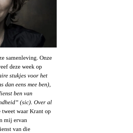
nze samenleving. Onze
hreef deze week op
aire stukjes voor het
s dan eens mee ben),
dienst ben van
dheid” (sic). Over al
e tweet waar Krant op
en mij ervan
dienst van die