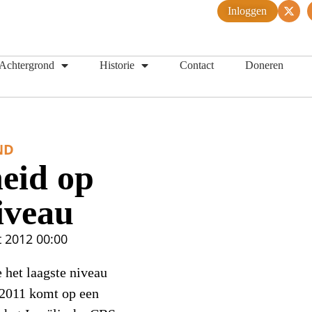
Inloggen
Achtergrond
Historie
Contact
Doneren
ND
eid op
iveau
t 2012
00:00
 het laagste niveau
 2011 komt op een