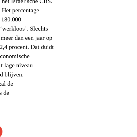
 het Israëlische CBS.
. Het percentage
d 180.000
‘werkloos’. Slechts
 meer dan een jaar op
2,4 procent.
Dat duidt
 economische
t lage niveau
d blijven.
zal de
s de