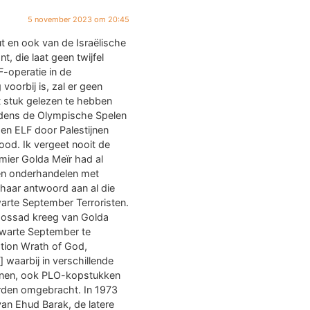
5 november 2023 om 20:45
ut en ook van de Israëlische
t, die laat geen twijfel
F-operatie in de
oorbij is, zal er geen
t stuk gelezen te hebben
ijdens de Olympische Spelen
en ELF door Palestijnen
dood. Ik vergeet nooit de
emier Golda Meïr had al
len onderhandelen met
 haar antwoord aan al die
warte September Terroristen.
Mossad kreeg van Golda
Zwarte September te
ation Wrath of God,
 waarbij in verschillende
jnen, ook PLO-kopstukken
rden omgebracht. In 1973
an Ehud Barak, de latere