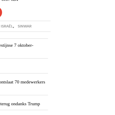
ISRAËL
,
SINWAR
estijnse 7 oktober-
ontslaat 70 medewerkers
t terug ondanks Trump