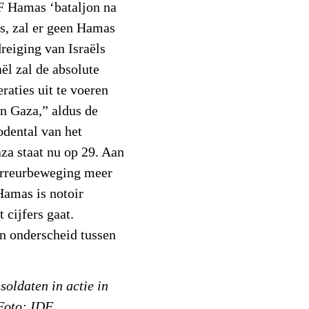
F Hamas ‘bataljon na
is, zal er geen Hamas
reiging van Israëls
aël zal de absolute
raties uit te voeren
in Gaza,” aldus de
odental van het
za staat nu op 29. Aan
terreurbeweging meer
amas is notoir
 cijfers gaat.
n onderscheid tussen
soldaten in actie in
Foto: IDF