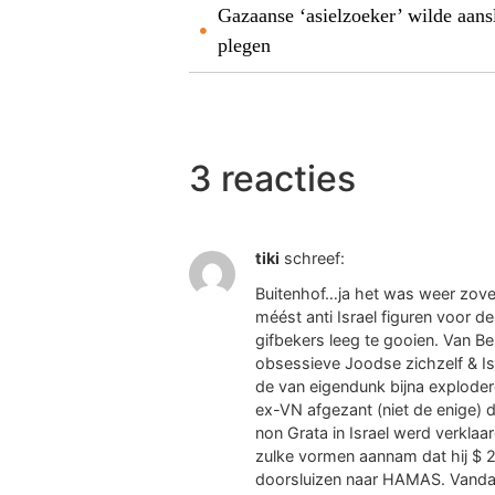
Gazaanse ‘asielzoeker’ wilde aans
plegen
3 reacties
tiki
schreef:
Buitenhof…ja het was weer zove
méést anti Israel figuren voor 
gifbekers leeg te gooien. Van Be
obsessieve Joodse zichzelf & Isr
de van eigendunk bijna explode
ex-VN afgezant (niet de enige) d
non Grata in Israel werd verklaard
zulke vormen aannam dat hij $ 2
doorsluizen naar HAMAS. Vandaag