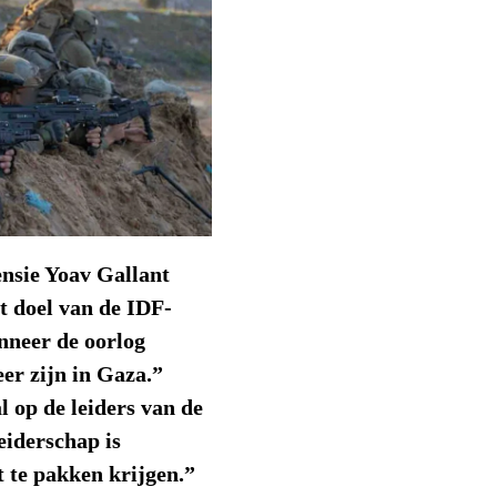
ensie Yoav Gallant
et doel van de IDF-
nneer de oorlog
eer zijn in Gaza.”
l op de leiders van de
iderschap is
t te pakken krijgen.”