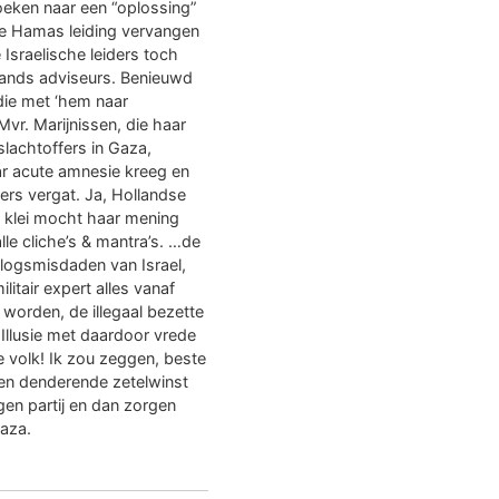
oeken naar een “oplossing”
le Hamas leiding vervangen
Israelische leiders toch
ands adviseurs. Benieuwd
 die met ‘hem naar
vr. Marijnissen, die haar
lachtoffers in Gaza,
aar acute amnesie kreeg en
fers vergat. Ja, Hollandse
te klei mocht haar mening
lle cliche’s & mantra’s. …de
rlogsmisdaden van Israel,
ilitair expert alles vanaf
 worden, de illegaal bezette
 Illusie met daardoor vrede
se volk! Ik zou zeggen, beste
een denderende zetelwinst
igen partij en dan zorgen
Gaza.