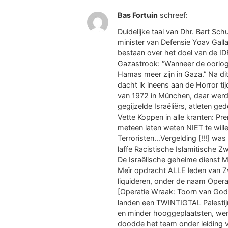
Bas Fortuin
schreef:
Duidelijke taal van Dhr. Bart Sch
minister van Defensie Yoav Gallan
bestaan over het doel van de ID
Gazastrook: “Wanneer de oorlog v
Hamas meer zijn in Gaza.” Na di
dacht ik ineens aan de Horror t
van 1972 in München, daar werd
gegijzelde Israëliërs, atleten ge
Vette Koppen in alle kranten: Pr
meteen laten weten NIET te wil
Terroristen…Vergelding [!!!] was
laffe Racistische Islamitische Z
De Israëlische geheime dienst 
Meïr opdracht ALLE leden van 
liquideren, onder de naam Oper
[Operatie Wraak: Toorn van God]
landen een TWINTIGTAL Palesti
en minder hooggeplaatsten, we
doodde het team onder leiding v