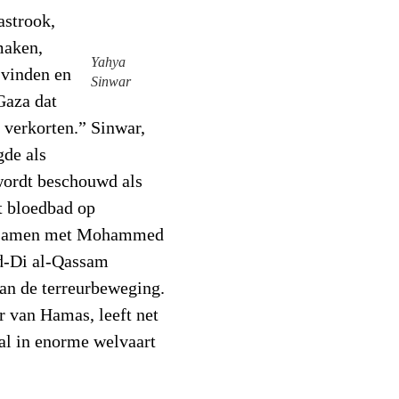
astrook,
maken,
Yahya
 vinden en
Sinwar
Gaza dat
g verkorten.” Sinwar,
gde als
wordt beschouwd als
t bloedbad op
r, samen met Mohammed
ad-Di al-Qassam
an de terreurbeweging.
r van Hamas, leeft net
al in enorme welvaart