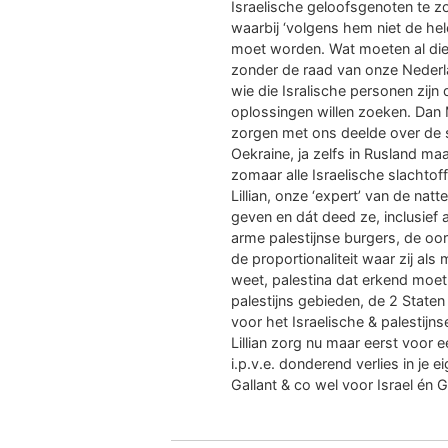
Israelische geloofsgenoten te z
waarbij ‘volgens hem niet de he
moet worden. Wat moeten al die 
zonder de raad van onze Nederl
wie die Isralische personen zijn
oplossingen willen zoeken. Dan M
zorgen met ons deelde over de s
Oekraine, ja zelfs in Rusland m
zomaar alle Israelische slachtof
Lillian, onze ‘expert’ van de nat
geven en dát deed ze, inclusief a
arme palestijnse burgers, de oo
de proportionaliteit waar zij als m
weet, palestina dat erkend moet
palestijns gebieden, de 2 Staten
voor het Israelische & palestijn
Lillian zorg nu maar eerst voor 
i.p.v.e. donderend verlies in je e
Gallant & co wel voor Israel én 