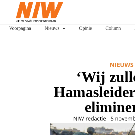
Voorpagina
Nieuws
Opinie
Column
NIEUWS
‘Wij zull
Hamasleider
elimine
NIW redactie
5 novemb