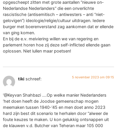
opgescheept zitten met grote aantallen “nieuwe on-
Nederlandse Nederlanders” die een onverlichte
rascistische (antisemitisch – antiwesters – anti “niet-
gelovigen”) ideologie/religie/cultuur uitdragen. Iedere
burger met boerenverstand zag aankomen dat er ellende
van ging komen.
En bij de e.v. meiviering willen we van regering en
parlement horen hoe zij deze self-inflicted ellende gaan
oplossen. Niet lullen maar poetsen!
5 november 2023 om 09:15
tiki
schreef:
‘@Keyvan Shahbazi ….Op welke manier Nederlanders
‘het doen heeft de Joodse gemeenschap mogen
meemaken tussen 1940-’45 en men doet anno 2023
hard zijn best dit scenario te herhalen door “alweer de
foute keuzes te maken. U kon gelukkig ontsnappen uit
de klauwen v.d. Butcher van Teheran maar 105 000