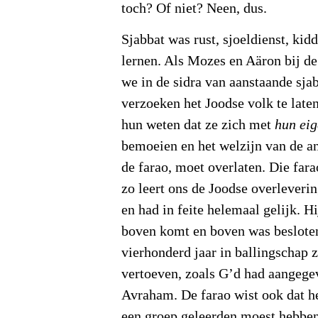
toch? Of niet? Neen, dus.
Sjabbat was rust, sjoeldienst, kid
lernen. Als Mozes en Aäron bij de
we in de sidra van aanstaande sja
verzoeken het Joodse volk te laten
hun weten dat ze zich met
hun eig
bemoeien en het welzijn van de a
de farao, moet overlaten. Die far
zo leert ons de Joodse overleverin
en had in feite helemaal gelijk. H
boven komt en boven was besloten
vierhonderd jaar in ballingschap
vertoeven, zoals G’d had aangege
Avraham. De farao wist ook dat he
een groep geleerden moest hebben