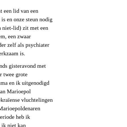
at een lid van een
 is en onze steun nodig
 niet-lid) zit met een
em, een zwaar
der zelf als psychiater
erkzaam is.
inds gisteravond met
r twee grote
ouma en ik uitgenodigd
 van Marioepol
kraïense vluchtelingen
 Marioepoldenaren
periode heb ik
 ik niet kan