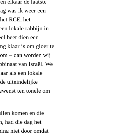
en elkaar de laatste
dag was ik weer een
 het RCE, het
een lokale rabbijn in
eel beet dien een
ng klaar is om gioer te
ndom – dan worden wij
binaat van Israël. We
aar als een lokale
 de uiteindelijke
gewenst ten tonele om
ullen komen en die
, had die dag het
ing niet door omdat