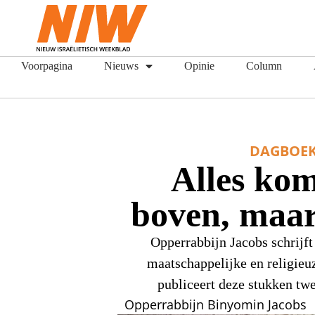
Voorpagina
Nieuws
Opinie
Column
DAGBOE
Alles ko
boven, maa
Opperrabbijn Jacobs schrijf
maatschappelijke en religie
publiceert deze stukken tw
Opperrabbijn Binyomin Jacobs