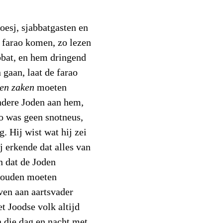
doesj, sjabbatgasten en
 farao komen, zo lezen
bbat, en hem dringend
 gaan, laat de farao
en zaken
moeten
ndere Joden aan hem,
ao was geen snotneus,
g. Hij wist wat hij zei
ij erkende dat alles van
 dat de Joden
 zouden moeten
ven aan aartsvader
t Joodse volk altijd
 die dag en nacht met