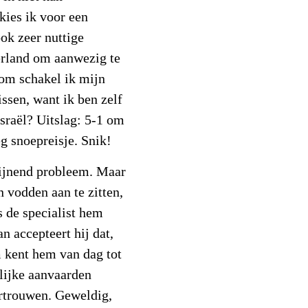
kies ik voor een
ook zeer nuttige
derland om aanwezig te
om schakel ik mijn
issen, want ik ben zelf
Israël? Uitslag: 5-1 om
g snoepreisje. Snik!
rijnend probleem. Maar
n vodden aan te zitten,
s de specialist hem
n accepteert hij dat,
m kent hem van dag tot
elijke aanvaarden
rtrouwen. Geweldig,