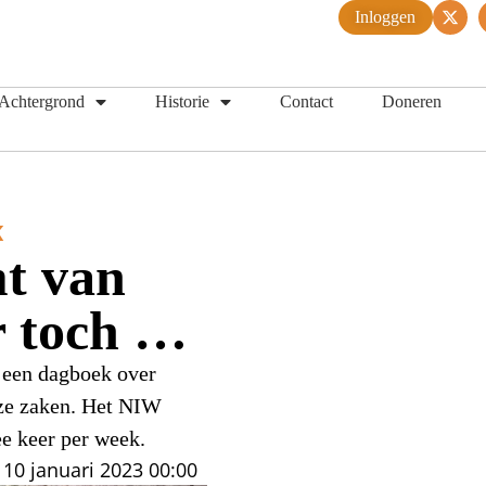
Inloggen
Achtergrond
Historie
Contact
Doneren
K
mt van
r toch …
t een dagboek over
uze zaken. Het NIW
ee keer per week.
10 januari 2023
00:00