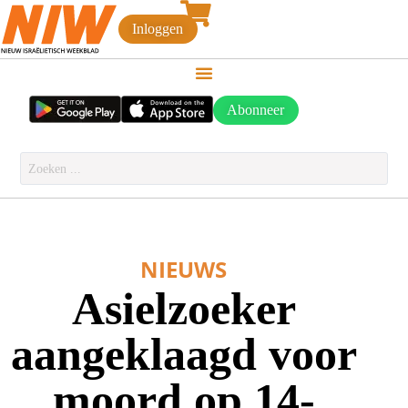
Inloggen
Abonneer
NIEUWS
Asielzoeker
aangeklaagd voor
moord op 14-