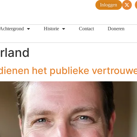
Inloggen
Achtergrond
Historie
Contact
Doneren
rland
rdienen het publieke vertrouw