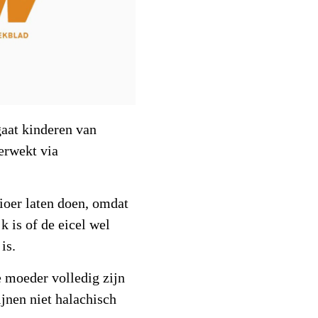
gaat kinderen van
erwekt via
ioer laten doen, omdat
jk is of de eicel wel
is.
e moeder volledig zijn
ijnen niet halachisch