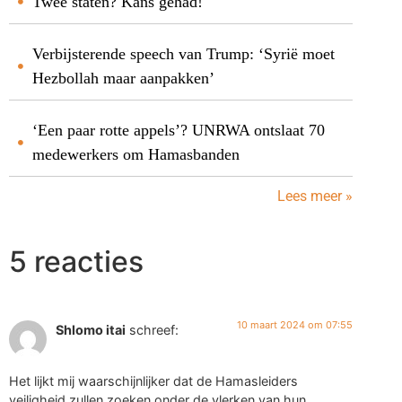
Twee staten? Kans gehad!
Verbijsterende speech van Trump: ‘Syrië moet
Hezbollah maar aanpakken’
‘Een paar rotte appels’? UNRWA ontslaat 70
medewerkers om Hamasbanden
Lees meer »
5 reacties
10 maart 2024 om 07:55
Shlomo itai
schreef:
Het lijkt mij waarschijnlijker dat de Hamasleiders
veiligheid zullen zoeken onder de vlerken van hun