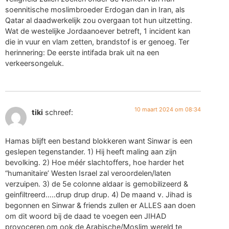
soennitische moslimbroeder Erdogan dan in Iran, als
Qatar al daadwerkelijk zou overgaan tot hun uitzetting.
Wat de westelijke Jordaanoever betreft, 1 incident kan
die in vuur en vlam zetten, brandstof is er genoeg. Ter
herinnering: De eerste intifada brak uit na een
verkeersongeluk.
10 maart 2024 om 08:34
tiki
schreef:
Hamas blijft een bestand blokkeren want Sinwar is een
geslepen tegenstander. 1) Hij heeft maling aan zijn
bevolking. 2) Hoe méér slachtoffers, hoe harder het
“humanitaire’ Westen Israel zal veroordelen/laten
verzuipen. 3) de 5e colonne aldaar is gemobilizeerd &
geinfiltreerd…..drup drup drup. 4) De maand v. Jihad is
begonnen en Sinwar & friends zullen er ALLES aan doen
om dit woord bij de daad te voegen een JIHAD
provoceren om ook de Arabische/Moslim wereld te