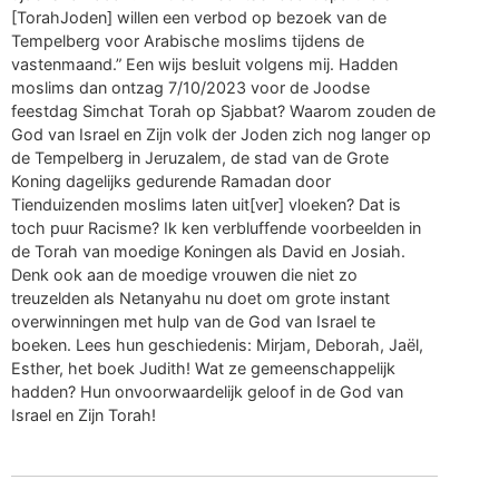
[TorahJoden] willen een verbod op bezoek van de
Tempelberg voor Arabische moslims tijdens de
vastenmaand.” Een wijs besluit volgens mij. Hadden
moslims dan ontzag 7/10/2023 voor de Joodse
feestdag Simchat Torah op Sjabbat? Waarom zouden de
God van Israel en Zijn volk der Joden zich nog langer op
de Tempelberg in Jeruzalem, de stad van de Grote
Koning dagelijks gedurende Ramadan door
Tienduizenden moslims laten uit[ver] vloeken? Dat is
toch puur Racisme? Ik ken verbluffende voorbeelden in
de Torah van moedige Koningen als David en Josiah.
Denk ook aan de moedige vrouwen die niet zo
treuzelden als Netanyahu nu doet om grote instant
overwinningen met hulp van de God van Israel te
boeken. Lees hun geschiedenis: Mirjam, Deborah, Jaël,
Esther, het boek Judith! Wat ze gemeenschappelijk
hadden? Hun onvoorwaardelijk geloof in de God van
Israel en Zijn Torah!