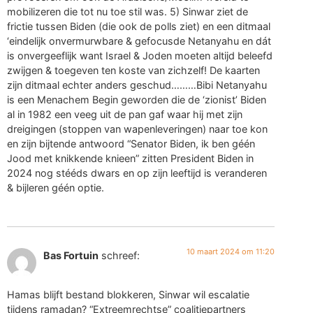
mobilizeren die tot nu toe stil was. 5) Sinwar ziet de
frictie tussen Biden (die ook de polls ziet) en een ditmaal
‘eindelijk onvermurwbare & gefocusde Netanyahu en dát
is onvergeeflijk want Israel & Joden moeten altijd beleefd
zwijgen & toegeven ten koste van zichzelf! De kaarten
zijn ditmaal echter anders geschud………Bibi Netanyahu
is een Menachem Begin geworden die de ‘zionist’ Biden
al in 1982 een veeg uit de pan gaf waar hij met zijn
dreigingen (stoppen van wapenleveringen) naar toe kon
en zijn bijtende antwoord “Senator Biden, ik ben géén
Jood met knikkende knieen” zitten President Biden in
2024 nog stééds dwars en op zijn leeftijd is veranderen
& bijleren géén optie.
10 maart 2024 om 11:20
Bas Fortuin
schreef:
Hamas blijft bestand blokkeren, Sinwar wil escalatie
tijdens ramadan? “Extreemrechtse” coalitiepartners