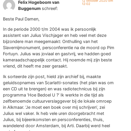
12 oktober 2020 om
Felix Hogeboom van
12:02
Buggenum
schreef:
Beste Paul Damen,
In de periode 2000 t/m 2004 was ik persoonlijk
assistent van Julius Vischjager en heb veel met deze
bijzondere man meegemaakt: Onthulling van het
Slavernijmonument, persconferentie na de moord op Pim
Fortuyn. Julius was joviaal en gastvrij, we hadden goed
kameraadschappelijk contact. Hij noemde mij zijn beste
vriend, dit heeft me zeer geraakt.
Ik sorteerde zijn post, hield zijn archief bij, maakte
geluidsopnames van Scarlatti-sonates (het plan was om
een CD uit te brengen) en was radiotechnicus bij zijn
programma ‘Hoe Bedoel U ?’ Ik werkte in die tijd als
zelfbenoemde cultuurverslaggever bij de lokale omroep
in Alkmaar. ‘Je moet een boek over mij schrijven’, zei
Julius wel vaker. Ik heb vele uren doorgebracht met
Julius, bij bijeenkomsten en persconferenties, thuis,
wandelend door Amsterdam, bij Arti. Daarbij werd heel