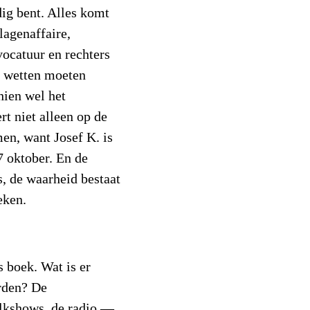
dig bent. Alles komt
lagenaffaire,
ocatuur en rechters
e wetten moeten
hien wel het
rt niet alleen op de
en, want Josef K. is
7 oktober. En de
s, de waarheid bestaat
eken.
s boek. Wat is er
rden? De
talkshows, de radio —