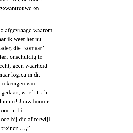
, gewantrouwd en
tijd afgevraagd waarom
ar ik weet het nu.
vader, die ‘zomaar’
ierf onschuldig in
echt, geen waarheid.
naar logica in dit
d in kringen van
s gedaan, wordt toch
re humor! Jouw humor.
 omdat hij
oeg hij die af terwijl
e treinen …,”