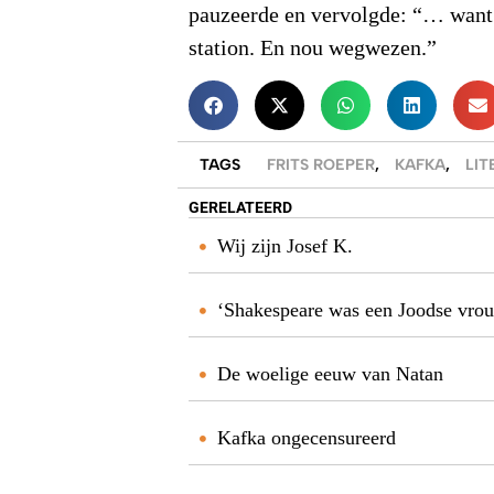
pauzeerde en vervolgde: “… want 
station. En nou wegwezen.”
TAGS
FRITS ROEPER
,
KAFKA
,
LI
GERELATEERD
Wij zijn Josef K.
‘Shakespeare was een Joodse vro
De woelige eeuw van Natan
Kafka ongecensureerd