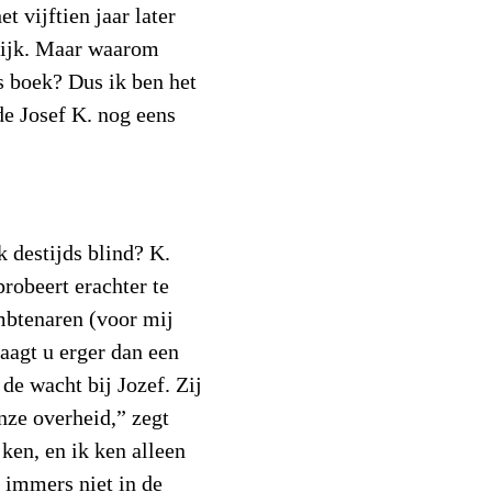
et vijftien jaar later
lijk. Maar waarom
s boek? Dus ik ben het
de Josef K. nog eens
 destijds blind? K.
robeert erachter te
btenaren (voor mij
raagt u erger dan een
de wacht bij Jozef. Zij
nze overheid,” zegt
ken, en ik ken alleen
d immers niet in de