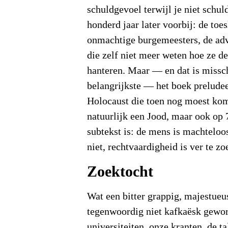
schuldgevoel terwijl je niet schul
honderd jaar later voorbij: de toes
onmachtige burgemeesters, de adv
die zelf niet meer weten hoe ze d
hanteren. Maar — en dat is missc
belangrijkste — het boek preludee
Holocaust die toen nog moest kom
natuurlijk een Jood, maar ook op 
subtekst is: de mens is machteloo
niet, rechtvaardigheid is ver te zo
Zoektocht
Wat een bitter grappig, majestueu
tegenwoordig niet kafkaësk gewo
universiteiten, onze kranten, de 