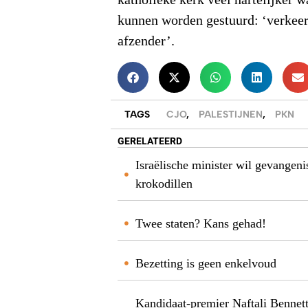
katholieke kerk veel hartelijker 
kunnen worden gestuurd: ‘verkeer
afzender’.
TAGS
CJO
,
PALESTIJNEN
,
PKN
GERELATEERD
Israëlische minister wil gevange
krokodillen
Twee staten? Kans gehad!
Bezetting is geen enkelvoud
Kandidaat-premier Naftali Bennett 