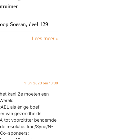
ntruimen
oop Soesan, deel 129
Lees meer »
1 juni 2023 om 10:30
 het kan! Ze moeten een
Wereld
RAEL als énige boef
eder van gezondheids
 tot voorzittter benoemde
de resolutie: Iran/Syrie/N-
 Co-sponsers: