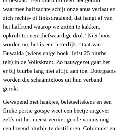
er bestaat. ‘Een blurb imiteert het geluid
waarmee halfzachte schijt onze anus verlaat en
zich rechts- of linksdraaiend, dat hangt af van
het halfrond waarop we zitten te kakken,
opkrult tot een chefwaardige drol.’ Niet boos
worden nu, het is een letterlijk citaat van
Buwalda (wiens enige boek liefst 25 blurbs
telt) in de Volkskrant. Zo nauwgezet gaat het
er bij blurbs lang niet altijd aan toe. Doorgaans
worden die schaamteloos uit hun verband
gerukt.
Gewapend met haakjes, beletseltekens en een
flinke portie gotspe weet een beetje uitgever
zelfs uit het meest vernietigende vonnis nog
een lovend blurbje te destilleren. Columnist en