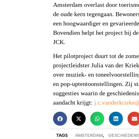
Amsterdam overlast door toerisme
de oude kern tegengaan. Bewoner
een hoogwaardiger en gevarieerde
Bovendien helpt het project bij d
JCK.
Het pilotproject duurt tot de zom
projectleidster Julia van der Krie
over muziek- en toneelvoorstellin
en pop-uptentoonstellingen. Zij s
suggesties waarin de geschiedeni
aandacht krijgt:
j.c.vanderkrieke
TAGS
AMSTERDAM
,
GESCHIEDENI