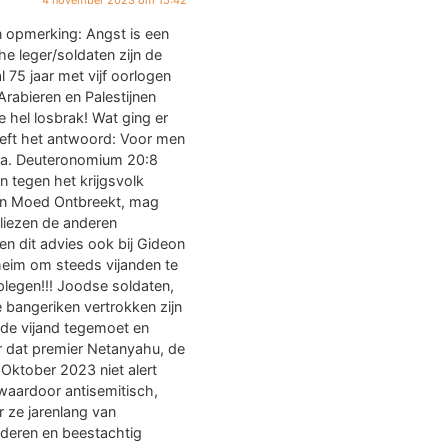
 opmerking: Angst is een
he leger/soldaten zijn de
l 75 jaar met vijf oorlogen
Arabieren en Palestijnen
hel losbrak! Wat ging er
eeft het antwoord: Voor men
d o.a. Deuteronomium 20:8
n tegen het krijgsvolk
aan Moed Ontbreekt, mag
rliezen de anderen
n dit advies ook bij Gideon
eheim om steeds vijanden te
legen!!! Joodse soldaten,
 bangeriken vertrokken zijn
de vijand tegemoet en
r dat premier Netanyahu, de
 Oktober 2023 niet alert
waardoor antisemitisch,
 ze jarenlang van
deren en beestachtig