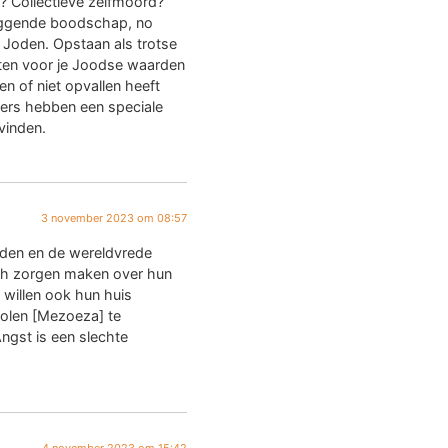
 Collectieve zelfmoord?
iggende boodschap, no
e Joden. Opstaan als trotse
ten voor je Joodse waarden
en of niet opvallen heeft
ers hebben een speciale
vinden.
3 november 2023 om 08:57
oden en de wereldvrede
ch zorgen maken over hun
 willen ook hun huis
len [Mezoeza] te
Angst is een slechte
4 november 2023 om 15:42