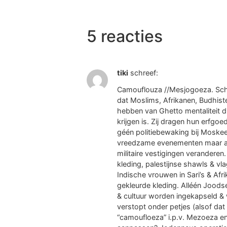
5 reacties
tiki
schreef:
Camouflouza //Mesjogoeza. Sc
dat Moslims, Afrikanen, Budhiste
hebben van Ghetto mentaliteit die
krijgen is. Zij dragen hun erfgoed
géén politiebewaking bij Moske
vreedzame evenementen maar all
militaire vestigingen veranderen
kleding, palestijnse shawls & vla
Indische vrouwen in Sari’s & Afr
gekleurde kleding. Alléén Joodse
& cultuur worden ingekapseld &
verstopt onder petjes (alsof dat
“camoufloeza” i.p.v. Mezoeza en