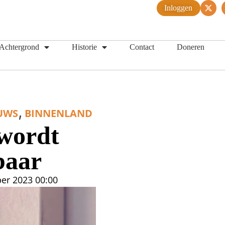
Inloggen
Achtergrond
Historie
Contact
Doneren
,
UWS
BINNENLAND
wordt
baar
er 2023
00:00