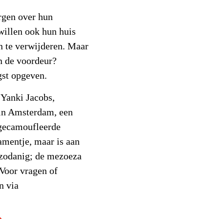
rgen over hun
willen ook hun huis
 te verwijderen. Maar
n de voordeur?
ngst opgeven.
 Yanki Jacobs,
in Amsterdam, een
 gecamoufleerde
amentje, maar is aan
 zodanig; de mezoeza
 Voor vragen of
n via