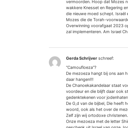
vermoorden. Hoop dat Mozes nu
wakkere Knesset en Regering en O
die nieuwe moed schept. Israël 
Mozes die de Torah-voorwaarde
Overwinning voorafgaat 2023 o
zal implementeren. Am Israel Cha
Gerda Schrijver
schreef:
“Camoufloeza”?
De mezoeza hangt bij ons aan het
daar hangen!!!
De Chanoekakandelaar staat voo
voordeur en die blijft daar ook s
gedenktekenen voor jodenhaters
De G,d van de bijbel, Die heeft h
woord, ook als het over de mez
Zelf zijn wij ortodoxe christenen
Onze mezoeza met de letter Shin
geschenk uit Israel van onze Joo