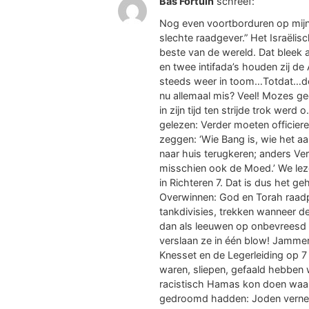
Bas Fortuin
schreef:
Nog even voortborduren op mijn
slechte raadgever.” Het Israëlisc
beste van de wereld. Dat bleek a
en twee intifada’s houden zij de 
steeds weer in toom…Totdat…de 
nu allemaal mis? Veel! Mozes g
in zijn tijd ten strijde trok wer
gelezen: Verder moeten officiere
zeggen: ‘Wie Bang is, wie het 
naar huis terugkeren; anders Ve
misschien ook de Moed.’ We leze
in Richteren 7. Dat is dus het g
Overwinnen: God en Torah raadp
tankdivisies, trekken wanneer de
dan als leeuwen op onbevreesd 
verslaan ze in één blow! Jamme
Knesset en de Legerleiding op 7
waren, sliepen, gefaald hebben 
racistisch Hamas kon doen waar
gedroomd hadden: Joden verne