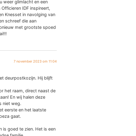
 weer glimlacht en een
fficieren IDF inspireert,
en Knesset in navolging van
n schreef die aan
pnieuw met grootste spoed
i!!!
7 november 2023 om 11:04
 deurpostkozijn. Hij blijft
r het raam, direct naast de
taan! En wij halen deze
 niet weg.
et eerste en het laatste
oeza gaat.
.
 is goed te zien. Het is een
dse familie.