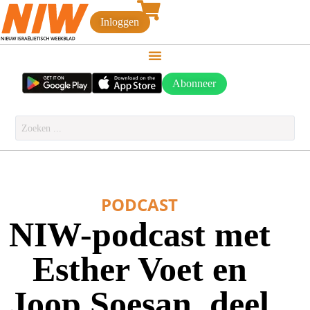
Inloggen
Abonneer
PODCAST
NIW-podcast met
Esther Voet en
Joop Soesan, deel