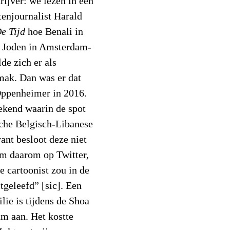
rijver: we lezen in een
enjournalist Harald
e Tijd
hoe Benali in
ie Joden in Amsterdam-
lde zich er als
mak. Dan was er dat
Oppenheimer in 2016.
ekend waarin de spot
che Belgisch-Libanese
ant besloot deze niet
em daarom op Twitter,
 cartoonist zou in de
tgeleefd” [sic]. Een
ie is tijdens de Shoa
m aan. Het kostte