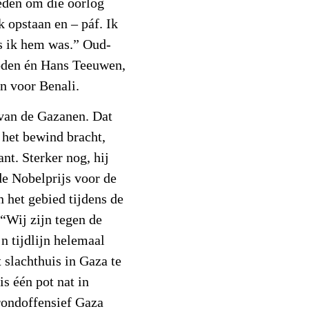
reden om die oorlog
k opstaan en – páf. Ik
ls ik hem was.” Oud-
Joden én Hans Teeuwen,
n voor Benali.
 van de Gazanen. Dat
 het bewind bracht,
ant. Sterker nog, hij
de Nobelprijs voor de
n het gebied tijdens de
“Wij zijn tegen de
jn tijdlijn helemaal
 slachthuis in Gaza te
is één pot nat in
rondoffensief Gaza