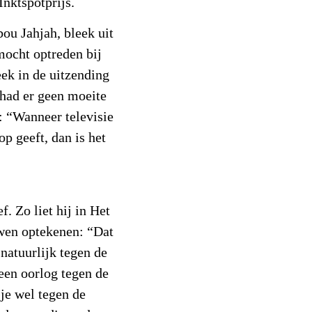
Inktspotprijs.
bou Jahjah, bleek uit
mocht optreden bij
eek in de uitzending
 had er geen moeite
: “Wanneer televisie
p geeft, dan is het
f. Zo liet hij in Het
wen optekenen: “Dat
j natuurlijk tegen de
 een oorlog tegen de
je wel tegen de