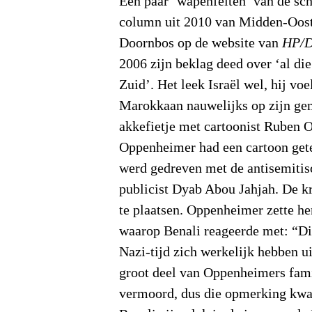
Een paar ‘wapenfeiten’ van de sch
column uit 2010 van Midden-Oost
Doornbos op de website van
HP/D
2006 zijn beklag deed over ‘al d
Zuid’. Het leek Israël wel, hij voe
Marokkaan nauwelijks op zijn ge
akkefietje met cartoonist Ruben 
Oppenheimer had een cartoon get
werd gedreven met de antisemitis
publicist Dyab Abou Jahjah. De kr
te plaatsen. Oppenheimer zette h
waarop Benali reageerde met: “Die
Nazi-tijd zich werkelijk hebben ui
groot deel van Oppenheimers famil
vermoord, dus die opmerking kwa