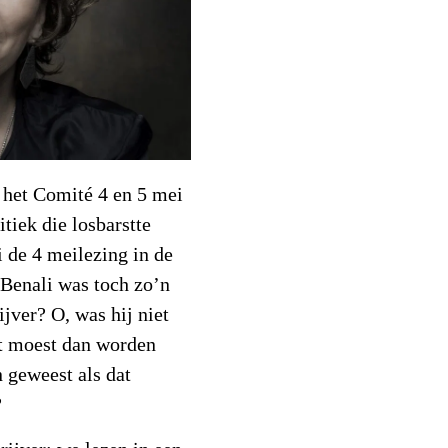
: het Comité 4 en 5 mei
tiek die losbarstte
 de 4 meilezing in de
 Benali was toch zo’n
jver? O, was hij niet
t moest dan worden
n geweest als dat
?