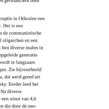
n gefinancierd door
ruptie in Oekraïne een
. Het is een
an de communistische
el oligarchen en een
k ben diverse malen in
opgeleide generatie
 wordt te langzaam
gen. Zie bijvoorbeeld
a, dat werd gered uit
ky. Eerder leed het
. Na diverse
r een winst van 4,6
en die door de nee-