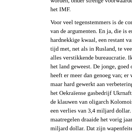
worden, onder strenge voorwaarde
het IMF.
Voor veel tegenstemmers is de cor
van de argumenten. En ja, die is er
hardnekkige kwaal, een restant v
tijd met, net als in Rusland, te ve
alles verstikkende bureaucratie. I
het land geweest. De jonge, goed 
heeft er meer dan genoeg van; er
maar hard gewerkt aan verbeterin
het Oekraïense gasbedrijf Ukrnaft
de klauwen van oligarch Kolomois
een verlies van 3,4 miljard dollar
maatregelen draaide het vorig jaa
miljard dollar. Dat zijn wapenfeit