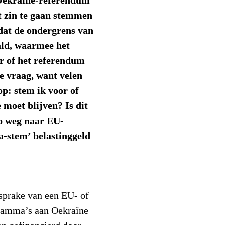
Oekraïne-referendum
et zin te gaan stemmen
dat de ondergrens van
ald, waarmee het
r of het referendum
e vraag, want velen
op: stem ik voor of
 moet blijven? Is dit
op weg naar EU-
a-stem’ belastinggeld
n sprake van een EU- of
ramma’s aan Oekraïne