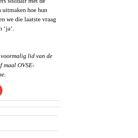
rs solidair met de
en uitmaken hoe hun
n we die laatste vraag
 ‘ja’.
voormalig lid van de
jf maal OVSE-
ne.