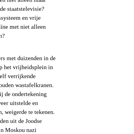
en niet alleen maar
de staatstelevisie?
ssysteem en vrije
ne met niet alleen
n?
ers met duizenden in de
p het vrijheidsplein in
elf verrijkende
gouden wastafelkranen.
ij de ondertekening
eer uitstelde en
n, weigerde te tekenen.
den uit de Joodse
in Moskou nazi