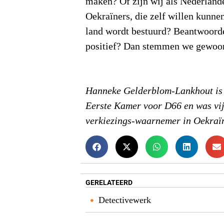
maken? Of zijn wij als Nederlande
Oekraïners, die zelf willen kunn
land wordt bestuurd? Beantwoorde
positief? Dan stemmen we gewoon
Hanneke Gelderblom-Lankhout is 
Eerste Kamer voor D66 en was vi
verkiezings-waarnemer in Oekraï
GERELATEERD
Detectivewerk