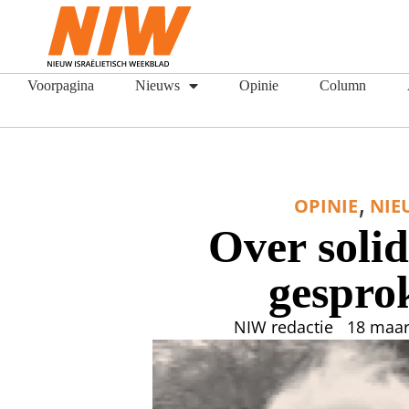
Voorpagina
Nieuws
Opinie
Column
,
OPINIE
NIE
Over solid
gespro
NIW redactie
18 maar