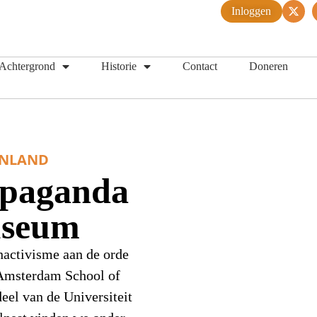
Inloggen
Achtergrond
Historie
Contact
Doneren
ENLAND
opaganda
useum
onactivisme aan de orde
 Amsterdam School of
eel van de Universiteit