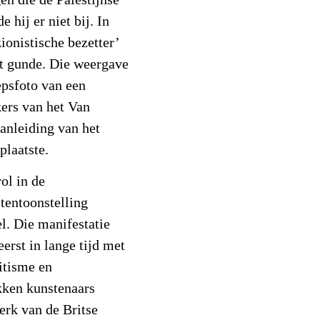
en die de Palestijnse
e hij er niet bij. In
zionistische bezetter’
iet gunde. Die weergave
epsfoto van een
kers van het Van
anleiding van het
plaatste.
ol in de
tentoonstelling
l. Die manifestatie
erst in lange tijd met
itisme en
kken kunstenaars
erk van de Britse