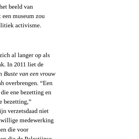
 het beeld van
at een museum zou
litiek activisme.
ich al langer op als
k. In 2011 liet de
am
Buste van een vrouw
ah overbrengen. “Een
 die ene bezetting en
e bezetting,”
ijn verzetsdaad niet
idwillige medewerking
ten die voor