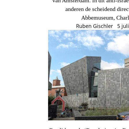
van Amsterdam. In dit anti-Isra
anderen de scheidend direc
Abbemuseum, Charl
Ruben Gischler
5 jul