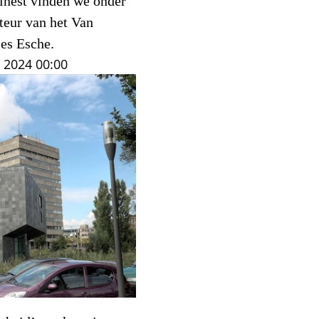
ëlnest vinden we onder
teur van het Van
es Esche.
i 2024
00:00