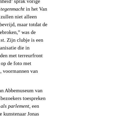
nheid’ sprak vorige
 tegenmacht
in het Van
ullen niet alleen
 bevrijd, maar totdat de
gebroken,” was de
t. Zijn clubje is een
nisatie die in
den met terreurfront
 op de foto met
, voormannen van
t Van Abbemuseum van
bezoekers toespreken
als parlement
, een
he kunstenaar Jonas