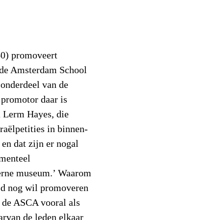
60) promoveert
 de Amsterdam School
 onderdeel van de
 promotor daar is
a Lerm Hayes, die
raëlpetities in binnen-
en dat zijn er nogal
imenteel
derne museum.’ Waarom
tijd nog wil promoveren
n de ASCA vooral als
arvan de leden elkaar