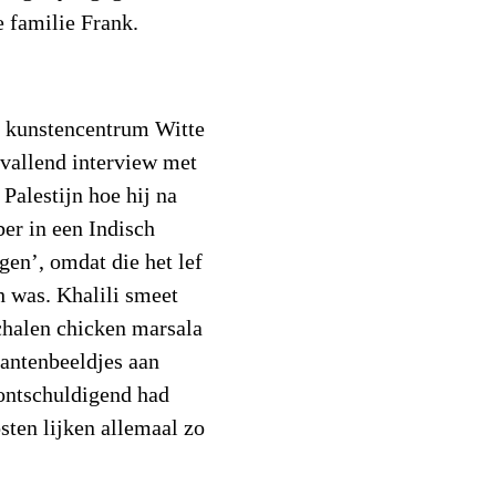
e familie Frank.
e kunstencentrum Witte
pvallend interview met
 Palestijn hoe hij na
er in een Indisch
agen’, omdat die het lef
h was. Khalili smeet
chalen chicken marsala
fantenbeeldjes aan
ontschuldigend had
sten lijken allemaal zo