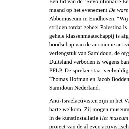
Een lid van de ‘Revolutionaire Ee
maand op het evenement
De ware
Abbemuseum in Eindhoven. “Wij z
strijden totdat geheel Palestina is
gehele klassenmaatschappij is af
boodschap van de anonieme activis
verlengstuk van Samidoun, de orga
Duitsland verboden is wegens ban
PFLP. De spreker staat veelvuldig
Thomas Hofman en Jacob Bodden
Samidoun Nederland.
Anti-Israëlactivisten zijn in he
harte welkom. Zij mogen museum
in de kunstinstallatie
Het museum 
project van de al even activistisc