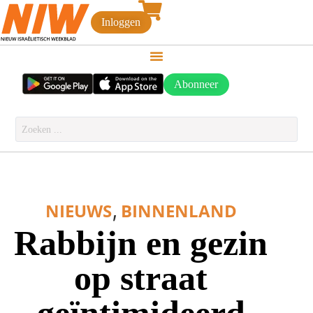
Inloggen
Abonneer
,
NIEUWS
BINNENLAND
Rabbijn en gezin
op straat
geïntimideerd