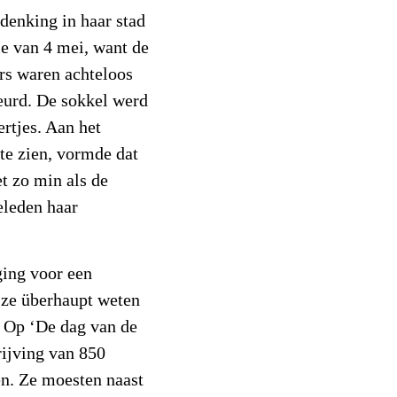
enking in haar stad
ie van 4 mei, want de
rs waren achteloos
eurd. De sokkel werd
ertjes. Aan het
te zien, vormde dat
t zo min als de
eleden haar
ging voor een
ze überhaupt weten
 Op ‘De dag van de
ijving van 850
en. Ze moesten naast