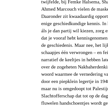
twijfelde, bij Femke Halsema, Sh
Ahmed Marcouch vielen de maskers
Daaronder zit kwaadaardig oppor
enige geschiedkundige kennis. In 
áls je dan partij wil kiezen, zorg 
dat je vooraf hebt kennisgenomen
de geschiedenis. Maar nee, het lijk
schaapjes één verwrongen – en feit
narratief de keeltjes in hebben lat
over de zogeheten Nakbaherdenki
woord waarmee de vernedering va
door een piepklein legertje in 19
maar nu is omgedoopt tot Palestij
Slachtofferschap dat tot op de da
fluwelen handschoentjes wordt ge