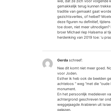
wel, dat ze zich voor volgende 
gemakkelijk terug kunnen trekken
traditie van gemaakt gaat word
gezichtsverlies, of heibel? Moe
deze figuren nu definitief, tijden
toe doen, niet meer uitnodigen? 
broer Michael riep Halsema al t
herdenking van 2019 toe: ‘u pra
Gerda
schreef:
Nee dit komt niet meer goed. No
voor Joden.
Esther ik heb ook de beelden g
achteloos “ weg “met die “oude 
monument.
En het persoonlijk medeleven v
achtergrond geschreven ter onde
weggejaagde Arabieren uit Israel,
gelezen.