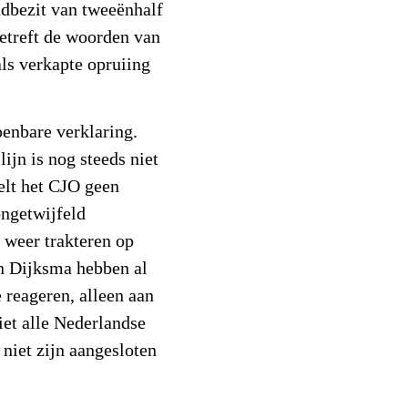
dbezit van tweeënhalf
betreft de woorden van
ls verkapte opruiing
enbare verklaring.
jn is nog steeds niet
telt het CJO geen
ongetwijfeld
 weer trakteren op
n Dijksma hebben al
e reageren, alleen aan
iet alle Nederlandse
niet zijn aangesloten