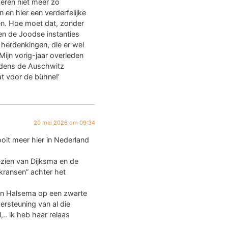
keren niet meer zo
 en hier een verderfelijke
en. Hoe moet dat, zonder
ten de Joodse instanties
s herdenkingen, die er wel
Mijn vorig-jaar overleden
ijdens de Auschwitz
at voor de bühne!’
20 mei 2026 om 09:34
oit meer hier in Nederland
ezien van Dijksma en de
kransen” achter het
an Halsema op een zwarte
rsteuning van al die
.. ik heb haar relaas