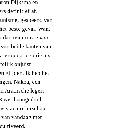
aron Dijksma en
 definitief af.
tunisme, gespeend van
het beste geval. Want
er dan ten minste voor
 van beide kanten van
t erop dat de drie als
elijk onjuist –
en glijden. Ik heb het
ngen. Nakba, een
n Arabische legers
48 werd aangeduid,
ns slachtofferschap.
g van vandaag met
cultiveerd.