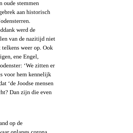
en oude stemmen
gebrek aan historisch
Jodensterren.
oddank werd de
len van de nazitijd niet
t telkens weer op. Ook
igen, ene Engel,
odenster: ‘We zitten er
 is voor hem kennelijk
j dat ‘de Joodse mensen
cht? Dan zijn die even
land op de
waar onlangs corona