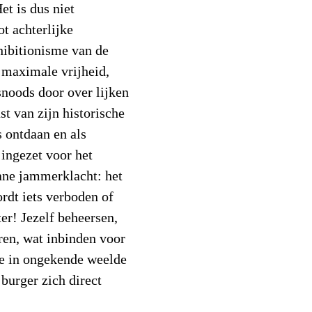
t is dus niet
t achterlijke
xhibitionisme van de
 maximale vrijheid,
snoods door over lijken
t van zijn historische
s ontdaan en als
ingezet voor het
ane jammerklacht: het
rdt iets verboden of
ter! Jezelf beheersen,
eren, wat inbinden voor
de in ongekende weelde
 burger zich direct