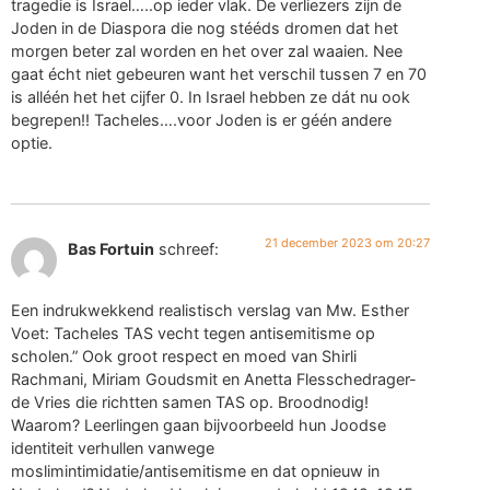
tragedie is Israel…..op ieder vlak. De verliezers zijn de
Joden in de Diaspora die nog stééds dromen dat het
morgen beter zal worden en het over zal waaien. Nee
gaat écht niet gebeuren want het verschil tussen 7 en 70
is alléén het het cijfer 0. In Israel hebben ze dát nu ook
begrepen!! Tacheles….voor Joden is er géén andere
optie.
21 december 2023 om 20:27
Bas Fortuin
schreef:
Een indrukwekkend realistisch verslag van Mw. Esther
Voet: Tacheles TAS vecht tegen antisemitisme op
scholen.” Ook groot respect en moed van Shirli
Rachmani, Miriam Goudsmit en Anetta Flesschedrager-
de Vries die richtten samen TAS op. Broodnodig!
Waarom? Leerlingen gaan bijvoorbeeld hun Joodse
identiteit verhullen vanwege
moslimintimidatie/antisemitisme en dat opnieuw in