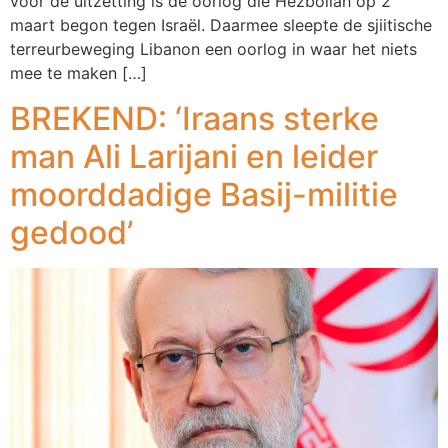
voor de uitzetting is de oorlog die Hezbollah op 2
maart begon tegen Israël. Daarmee sleepte de sjiitische
terreurbeweging Libanon een oorlog in waar het niets
mee te maken […]
BREKEND: ‘Iraans sterke
man Ali Larijani en leider
moorddadige Basij-militie
gedood’