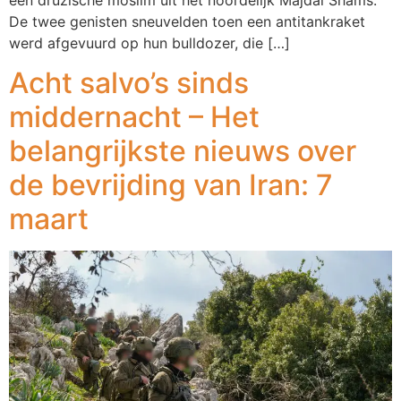
De twee genisten sneuvelden toen een antitankraket
werd afgevuurd op hun bulldozer, die […]
Acht salvo’s sinds
middernacht – Het
belangrijkste nieuws over
de bevrijding van Iran: 7
maart