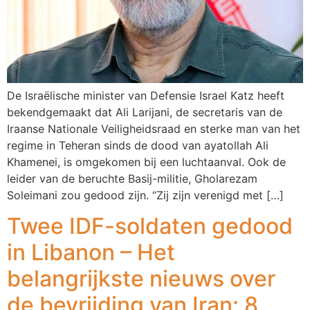
De Israëlische minister van Defensie Israel Katz heeft
bekendgemaakt dat Ali Larijani, de secretaris van de
Iraanse Nationale Veiligheidsraad en sterke man van het
regime in Teheran sinds de dood van ayatollah Ali
Khamenei, is omgekomen bij een luchtaanval. Ook de
leider van de beruchte Basij-militie, Gholarezam
Soleimani zou gedood zijn. “Zij zijn verenigd met […]
Twee IDF-soldaten gedood
in Libanon – Het
belangrijkste nieuws over
de bevrijding van Iran: 8