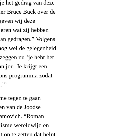
je het gedrag van deze
ter Bruce Buck over de
geven wij deze
seren wat zij hebben
aan gedragen.” Volgens
 nog wel de gelegenheid
zeggen nu ‘je hebt het
n jou. Je krijgt een
n ons programma zodat
.’”
me tegen te gaan
en van de Joodse
ramovich. “Roman
tisme wereldwijd en
 op te zetten dat helpt