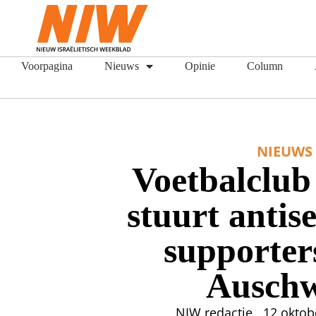
Voorpagina
Nieuws
Opinie
Column
NIEUWS
Voetbalclub
stuurt antis
supporter
Auschw
NIW redactie
12 oktob