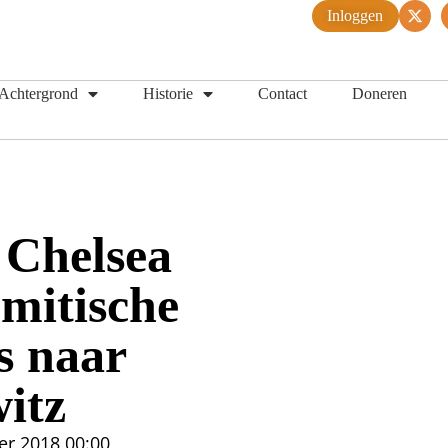
Inloggen
Achtergrond
Historie
Contact
Doneren
 Chelsea
emitische
s naar
itz
er 2018
00:00