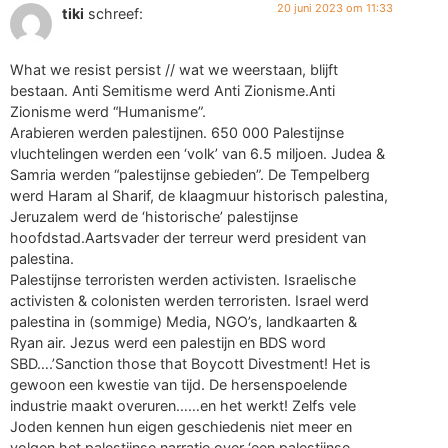
20 juni 2023 om 11:33
tiki
schreef:
What we resist persist // wat we weerstaan, blijft
bestaan. Anti Semitisme werd Anti Zionisme.Anti
Zionisme werd “Humanisme”.
Arabieren werden palestijnen. 650 000 Palestijnse
vluchtelingen werden een ‘volk’ van 6.5 miljoen. Judea &
Samria werden “palestijnse gebieden”. De Tempelberg
werd Haram al Sharif, de klaagmuur historisch palestina,
Jeruzalem werd de ‘historische’ palestijnse
hoofdstad.Aartsvader der terreur werd president van
palestina.
Palestijnse terroristen werden activisten. Israelische
activisten & colonisten werden terroristen. Israel werd
palestina in (sommige) Media, NGO’s, landkaarten &
Ryan air. Jezus werd een palestijn en BDS word
SBD….’Sanction those that Boycott Divestment! Het is
gewoon een kwestie van tijd. De hersenspoelende
industrie maakt overuren……en het werkt! Zelfs vele
Joden kennen hun eigen geschiedenis niet meer en
volgen het palestijnse narratie over ‘een palestijnse