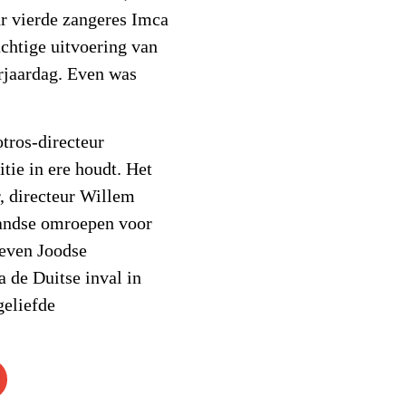
r vierde zangeres Imca
chtige uitvoering van
rjaardag. Even was
.
otros-directeur
tie in ere houdt. Het
, directeur Willem
rlandse omroepen voor
zeven Joodse
 de Duitse inval in
geliefde