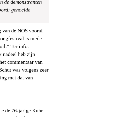
n de demonstranten
oord: genocide
g van de NOS vooraf
ongfestival is mede
l.” Ter info:
k nadeel heb zijn
: het commentaar van
 Schut was volgens zeer
king met dat van
de de 76-jarige Kuhr