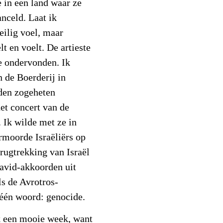
e in een land waar ze
nceld. Laat ik
eilig voel, maar
lt en voelt. De artieste
ve ondervonden. Ik
n de Boerderij in
den zogeheten
het concert van de
 Ik wilde met ze in
rmoorde Israëliërs op
erugtrekking van Israël
avid-akkoorden uit
ls de Avrotros-
r één woord: genocide.
k een mooie week, want