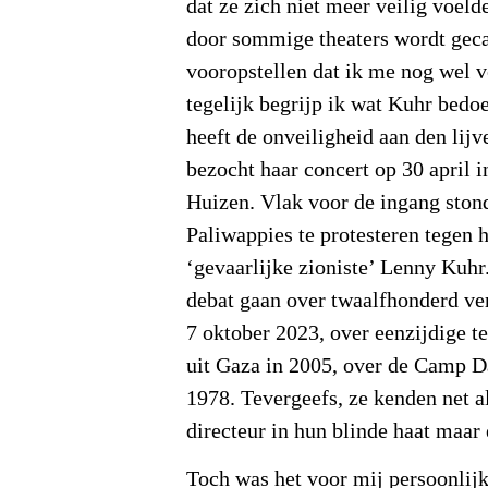
dat ze zich niet meer veilig voeld
door sommige theaters wordt geca
vooropstellen dat ik me nog wel v
tegelijk begrijp ik wat Kuhr bedoe
heeft de onveiligheid aan den lij
bezocht haar concert op 30 april i
Huizen. Vlak voor de ingang ston
Paliwappies te protesteren tegen 
‘gevaarlijke zioniste’ Lenny Kuhr.
debat gaan over twaalfhonderd ve
7 oktober 2023, over eenzijdige t
uit Gaza in 2005, over de Camp D
1978. Tevergeefs, ze kenden net a
directeur in hun blinde haat maa
Toch was het voor mij persoonlij