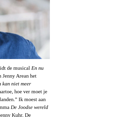
idt de musical
En nu
 Jenny Arean het
n kan niet meer
artoe, hoe ver moet je
slanden.” Ik moest aan
ramma
De Joodse wereld
Lenny Kuhr. De