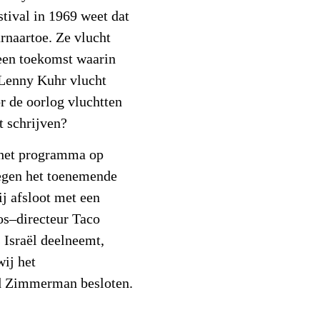
tival in 1969 weet dat
rnaartoe. Ze vlucht
 een toekomst waarin
. Lenny Kuhr vlucht
or de oorlog vluchtten
t schrijven?
 het programma op
egen het toenemende
ij afsloot met een
os–directeur Taco
 Israël deelneemt,
wij het
had Zimmerman besloten.
.