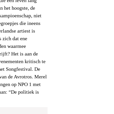
 die een leven lang
n het hoogste, de
kampioenschap, niet
groepjes die ineens
landse artiest is
 zich dat ene
nden waarmee
ijft? Het is aan de
venementen kritisch te
het Songfestival. De
van de Avrotros. Merel
ingen op NPO 1 met
an: “De politiek is