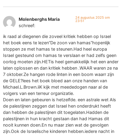
24 augustus 2025 om
Molenberghs Maria
23:51
schreef:
ik raad al diegenen die zoveel kritiek hebben op Israel
het boek eens te lezen”De zoon van hamas”hopenlijk
stoppen ze met hamas te steunen.Had heel europa
Israel gesteund om hamas te verslaan er had zelfs geen
oorlog moeten zijn.HETis heel gemakkeliijk het een ander
laten oplossen en dan kritiek hebben .WAAR waren ze na
7 oktober.Ze hangen rode linten in een boom waarr zijn
de GELE?lees het boek bloed aan onze handen van
Michael.L.Brown.iiK kijk met meededogen naar al de
volgers van een terreur organizatie.
Doen en laten gebeuren is hetzelfde. een astrale wet Als
de palestijnen zeggen dat Israel hen onderdrukt heeft
dan hebben de palestijnen dit toegelaten.Hadden de
palestijnen in hun kracht gestaan dan had Hamas dit
nooit kunnen doen.En nu maar zien wat de gevolgen
zijn.Ook de Israelische kinderen hebben.iedere nacht in