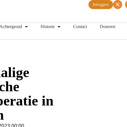
Inloggen
Achtergrond
Historie
Contact
Doneren
alige
sche
eratie in
n
 2023
00:00