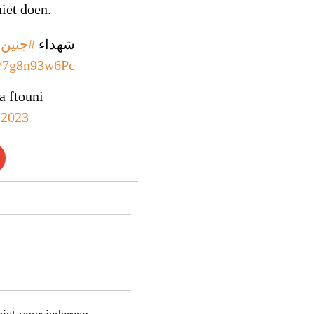
iet doen.
شهداء
#جنين
m/7g8n93w6Pc
, 2023