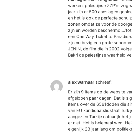
werken, palestijnse ZZP’rs zogez
jaar zijn er 500 aanslagen geplee
en het is ook de perfecte schui
zonen omdat ze voor de doorge
zijn en worden beschermd….’tot
een One Way Ticket to Paradise.
zijn nu bezig een grote schoon
JENIN, de film die in 2002 vo
Bakri de palestijnse waarheid v
alex warnaar
schreef:
Er zijn 9 items op de website v
afgelopen paar dagen. Dat is sig
items over de 6561doden die si
van EU kandidaatslidstaat Turkije 
aangezien Turkije natuurlijk het ju
er niet. Het is helemaal weg. He
eigenlijk 23 jaar lang om politiek