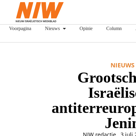
Voorpagina
Nieuws
Opinie
Column
NIEUWS
Grootsch
Israëli
antiterreurop
Jeni
NIW redactie
3 juli