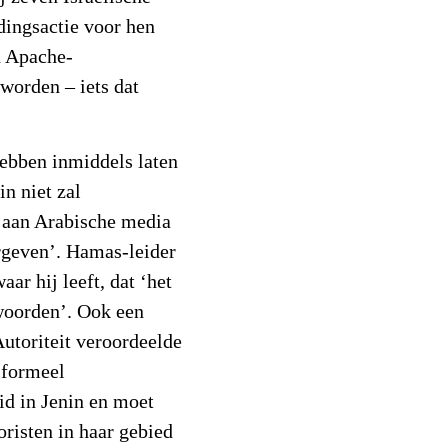
dingsactie voor hen
n Apache-
worden – iets dat
ebben inmiddels laten
in niet zal
n aan Arabische media
ergeven’. Hamas-leider
ar hij leeft, dat ‘het
twoorden’. Ook een
utoriteit veroordeelde
s formeel
id in Jenin en moet
oristen in haar gebied