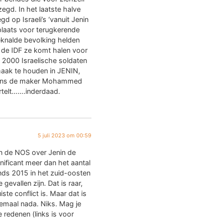
egd. In het laatste halve
gd op Israeli’s ‘vanuit Jenin
lplaats voor terugkerende
knalde bevolking helden
 de IDF ze komt halen voor
 2000 Israelische soldaten
maak te houden in JENIN,
lgens de maker Mohammed
ertelt…….inderdaad.
5 juli 2023 om 00:59
an de NOS over Jenin de
nificant meer dan het aantal
nds 2015 in het zuid-oosten
gevallen zijn. Dat is raar,
iste conflict is. Maar dat is
lemaal nada. Niks. Mag je
e redenen (links is voor