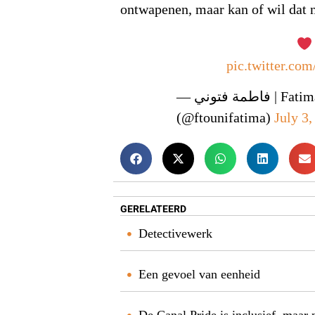
ontwapenen, maar kan of wil dat n
pic.twitter.co
— فاطمة فتوني | Fatima ftouni
(@ftounifatima)
July 3
GERELATEERD
Detectivewerk
Een gevoel van eenheid