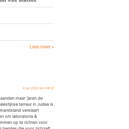
niet voor iedereen
Lees meer »
4 juli 2023 om 08:12
maanden maar ‘jaren de
estijnse terreur in Judea is
emandsland verklaart
en om laboratoria &
ommen op te richten voor
r bendes die voor zichzelf