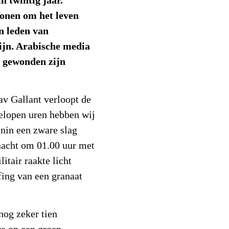
in twintig jaar.
sonen om het leven
en leden van
ijn. Arabische media
7 gewonden zijn
av Gallant verloopt de
gelopen uren hebben wij
Jenin een zware slag
nacht om 01.00 uur met
itair raakte licht
fing van een granaat
nog zeker tien