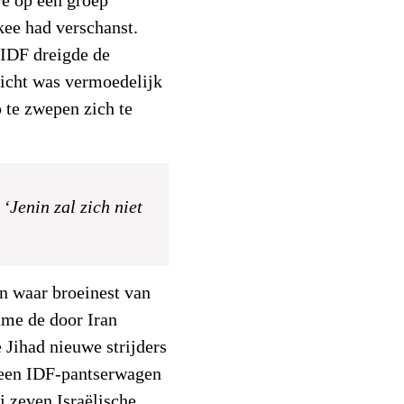
re op een groep
kee had verschanst.
 IDF dreigde de
richt was vermoedelijk
 te zwepen zich te
 ‘Jenin zal zich niet
n waar broeinest van
ame de door Iran
 Jihad nieuwe strijders
 een IDF-pantserwagen
j zeven Israëlische