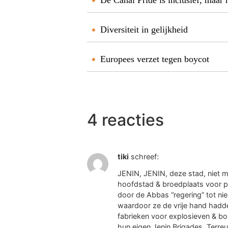
De Canal Pride is inclusief, maar 
Diversiteit in gelijkheid
Europees verzet tegen boycot
4 reacties
tiki
schreef:
JENIN, JENIN, deze stad, niet 
hoofdstad & broedplaats voor pal
door de Abbas “regering” tot ni
waardoor ze de vrije hand hadd
fabrieken voor explosieven & b
hun eigen Jenin Brigades. Terreu