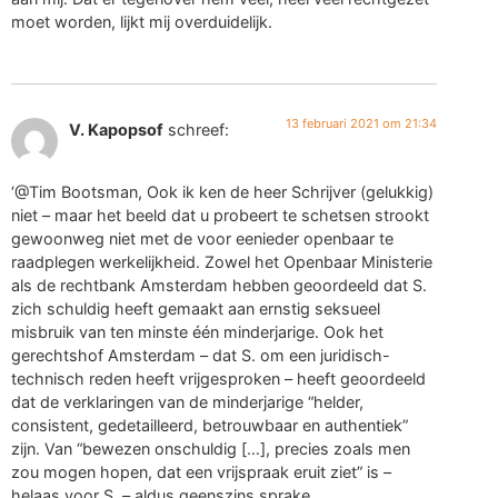
moet worden, lijkt mij overduidelijk.
13 februari 2021 om 21:34
V. Kapopsof
schreef:
‘@Tim Bootsman, Ook ik ken de heer Schrijver (gelukkig)
niet – maar het beeld dat u probeert te schetsen strookt
gewoonweg niet met de voor eenieder openbaar te
raadplegen werkelijkheid. Zowel het Openbaar Ministerie
als de rechtbank Amsterdam hebben geoordeeld dat S.
zich schuldig heeft gemaakt aan ernstig seksueel
misbruik van ten minste één minderjarige. Ook het
gerechtshof Amsterdam – dat S. om een juridisch-
technisch reden heeft vrijgesproken – heeft geoordeeld
dat de verklaringen van de minderjarige “helder,
consistent, gedetailleerd, betrouwbaar en authentiek”
zijn. Van “bewezen onschuldig […], precies zoals men
zou mogen hopen, dat een vrijspraak eruit ziet” is –
helaas voor S. – aldus geenszins sprake…