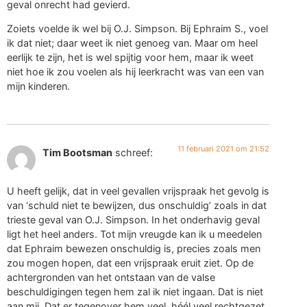
geval onrecht had gevierd.
Zoiets voelde ik wel bij O.J. Simpson. Bij Ephraim S., voel
ik dat niet; daar weet ik niet genoeg van. Maar om heel
eerlijk te zijn, het is wel spijtig voor hem, maar ik weet
niet hoe ik zou voelen als hij leerkracht was van een van
mijn kinderen.
11 februari 2021 om 21:52
Tim Bootsman
schreef:
U heeft gelijk, dat in veel gevallen vrijspraak het gevolg is
van ‘schuld niet te bewijzen, dus onschuldig’ zoals in dat
trieste geval van O.J. Simpson. In het onderhavig geval
ligt het heel anders. Tot mijn vreugde kan ik u meedelen
dat Ephraim bewezen onschuldig is, precies zoals men
zou mogen hopen, dat een vrijspraak eruit ziet. Op de
achtergronden van het ontstaan van de valse
beschuldigingen tegen hem zal ik niet ingaan. Dat is niet
aan mij. Dat er tegenover hem veel, héél veel rechtgezet