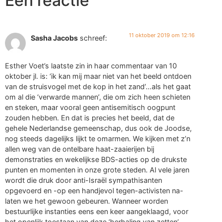
Eén reactie
11 oktober 2019 om 12:16
Sasha Jacobs
schreef:
Esther Voet’s laatste zin in haar commentaar van 10
oktober jl. is: ‘ik kan mij maar niet van het beeld ontdoen
van de struisvogel met de kop in het zand’…als het gaat
om al die ‘verwarde mannen’, die om zich heen schieten
en steken, maar vooral geen antisemitisch oogpunt
zouden hebben. En dat is precies het beeld, dat de
gehele Nederlandse gemeenschap, dus ook de Joodse,
nog steeds dagelijks lijkt te omarmen. We kijken met z’n
allen weg van de ontelbare haat-zaaierijen bij
demonstraties en wekelijkse BDS-acties op de drukste
punten en momenten in onze grote steden. Al vele jaren
wordt die druk door anti-Israël sympathisanten
opgevoerd en -op een handjevol tegen-activisten na-
laten we het gewoon gebeuren. Wanneer worden
bestuurlijke instanties eens een keer aangeklaagd, voor
het openlijk toestaan van deze ‘herhaling van zetten’,