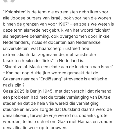
“‘Kolonisten’ is de term die extremisten gebruiken voor
alle Joodse burgers van Israël, ook voor hen die wonen
binnen de grenzen van voor 1967” – en zoals we weten is
deze term alsmede het gebruik van het woord “zionist”
als negatieve benaming, ook overgenomen door linkse
Nederlanders, inclusief docenten aan Nederlandse
universiteiten, wat haarscherp illustreert hoe
extremistisch dat zogenaamde, met racistische
fascisten heulende, “links” in Nederland is.
“Slacht ze af. Maak een einde aan de kinderen van Israël”
– Kan het nog duidelijker worden gemaakt dat de
Gazanen naar een “Endlösung” strevende islamitische
nazi’s zijn ?
Gaza 2025 is Berlijn 1945, met dat verschil dat niemand
een probleem had met de totale vernietiging van Duitse
steden en dat de hele vrije wereld die vernietiging
steunde en ervoor zorgde dat Duitsland daarna werd de
denazificeert, terwijl de vrije wereld nu, ondanks grote
woorden, te hulp schiet om Gaza mét Hamas en zonder
denazificatie weer op te bouwen.