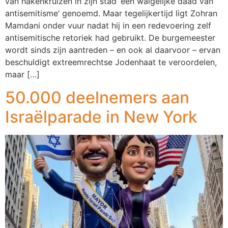
van hakenkruizen in zijn stad ‘een walgelijke daad van
antisemitisme’ genoemd. Maar tegelijkertijd ligt Zohran
Mamdani onder vuur nadat hij in een redevoering zelf
antisemitische retoriek had gebruikt. De burgemeester
wordt sinds zijn aantreden – en ook al daarvoor – ervan
beschuldigt extreemrechtse Jodenhaat te veroordelen,
maar […]
50.000 deelnemers aan
Israëlparade in New York