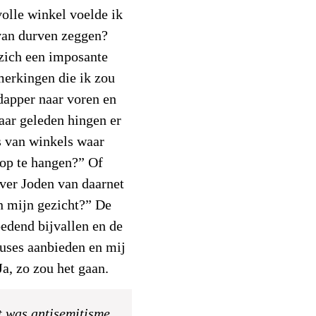
olle winkel voelde ik
 van durven zeggen?
zich een imposante
erkingen die ik zou
 dapper naar voren en
jaar geleden hingen er
s van winkels waar
 op te hangen?” Of
over Joden van daarnet
n mijn gezicht?” De
edend bijvallen en de
cuses aanbieden en mij
a, zo zou het gaan.
t was antisemitisme.