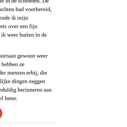
e in de schoenen. De
dachten had voorbereid,
kende ik mijn
ts over een fijn
 ik weer buiten in de
oortaan gewoon weer
r hebben ze
er mensen erbij, die
elijke dingen zeggen
 geduldig herinneren aan
l beter.