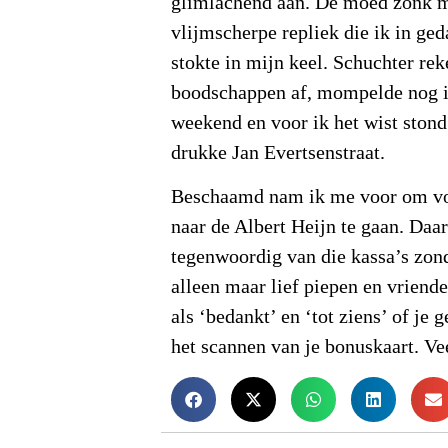
glimlachend aan. De moed zonk m
vlijmscherpe repliek die ik in ge
stokte in mijn keel. Schuchter re
boodschappen af, mompelde nog ie
weekend en voor ik het wist stond
drukke Jan Evertsenstraat.
Beschaamd nam ik me voor om v
naar de Albert Heijn te gaan. Daa
tegenwoordig van die kassa’s zond
alleen maar lief piepen en vriend
als ‘bedankt’ en ‘tot ziens’ of je
het scannen van je bonuskaart. Vee