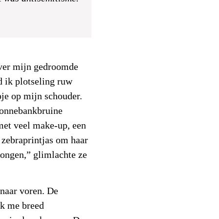
over mijn gedroomde
d ik plotseling ruw
pje op mijn schouder.
zonnebankbruine
 met veel make-up, een
 zebraprintjas om haar
jongen,” glimlachte ze
naar voren. De
ek me breed