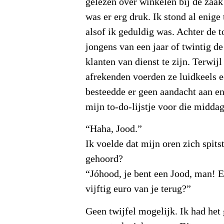
gelezen over winkelen bij de zaak
was er erg druk. Ik stond al enige t
alsof ik geduldig was. Achter de 
jongens van een jaar of twintig de
klanten van dienst te zijn. Terwi
afrekenden voerden ze luidkeels e
besteedde er geen aandacht aan e
mijn to-do-lijstje voor die midda
“Haha, Jood.”
Ik voelde dat mijn oren zich spits
gehoord?
“Jóhood, je bent een Jood, man! E
vijftig euro van je terug?”
Geen twijfel mogelijk. Ik had het