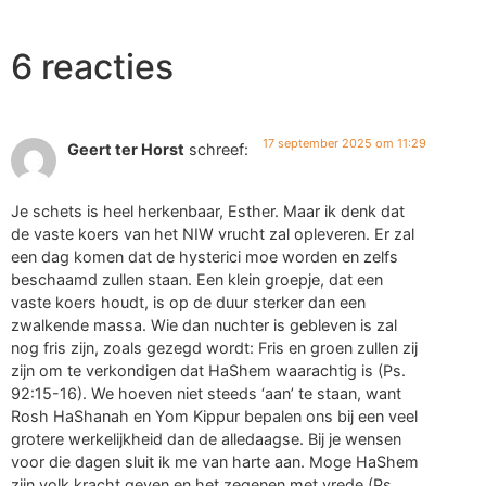
6 reacties
17 september 2025 om 11:29
Geert ter Horst
schreef:
Je schets is heel herkenbaar, Esther. Maar ik denk dat
de vaste koers van het NIW vrucht zal opleveren. Er zal
een dag komen dat de hysterici moe worden en zelfs
beschaamd zullen staan. Een klein groepje, dat een
vaste koers houdt, is op de duur sterker dan een
zwalkende massa. Wie dan nuchter is gebleven is zal
nog fris zijn, zoals gezegd wordt: Fris en groen zullen zij
zijn om te verkondigen dat HaShem waarachtig is (Ps.
92:15-16). We hoeven niet steeds ‘aan’ te staan, want
Rosh HaShanah en Yom Kippur bepalen ons bij een veel
grotere werkelijkheid dan de alledaagse. Bij je wensen
voor die dagen sluit ik me van harte aan. Moge HaShem
zijn volk kracht geven en het zegenen met vrede (Ps.