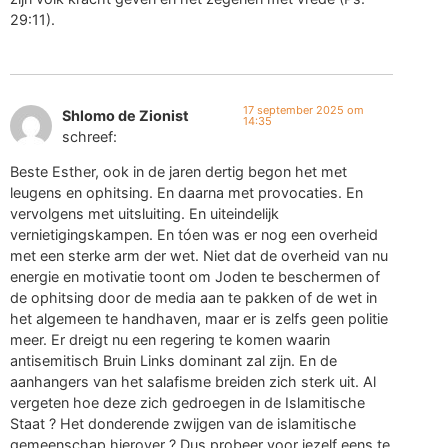
29:11).
17 september 2025 om
Shlomo de Zionist
14:35
schreef:
Beste Esther, ook in de jaren dertig begon het met
leugens en ophitsing. En daarna met provocaties. En
vervolgens met uitsluiting. En uiteindelijk
vernietigingskampen. En tóen was er nog een overheid
met een sterke arm der wet. Niet dat de overheid van nu
energie en motivatie toont om Joden te beschermen of
de ophitsing door de media aan te pakken of de wet in
het algemeen te handhaven, maar er is zelfs geen politie
meer. Er dreigt nu een regering te komen waarin
antisemitisch Bruin Links dominant zal zijn. En de
aanhangers van het salafisme breiden zich sterk uit. Al
vergeten hoe deze zich gedroegen in de Islamitische
Staat ? Het donderende zwijgen van de islamitische
gemeenschap hierover ? Dus probeer voor jezelf eens te