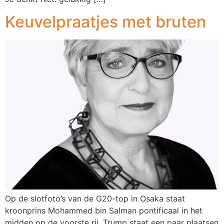
Keuvelpraatjes met bruten
Op de slotfoto’s van de G20-top in Osaka staat
kroonprins Mohammed bin Salman pontificaal in het
midden op de voorste rij. Trump staat een paar plaatsen